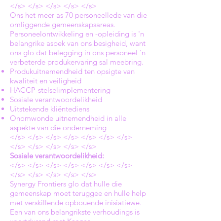
</s> </s> </s> </s> </s>
Ons het meer as 70 personeellede van die
omliggende gemeenskapsareas.
Personeelontwikkeling en -opleiding is 'n
belangrike aspek van ons besigheid, want
ons glo dat belegging in ons personeel 'n
verbeterde produkervaring sal meebring.
Produkuitnemendheid ten opsigte van
kwaliteit en veiligheid
HACCP-stelselimplementering
Sosiale verantwoordelikheid
Uitstekende kliëntediens
Onomwonde uitnemendheid in alle
aspekte van die onderneming
</s> </s> </s> </s> </s> </s> </s>
</s> </s> </s> </s> </s>
Sosiale verantwoordelikheid:
</s> </s> </s> </s> </s> </s> </s>
</s> </s> </s> </s> </s>
Synergy Frontiers glo dat hulle die
gemeenskap moet teruggee en hulle help
met verskillende opbouende inisiatiewe.
Een van ons belangrikste verhoudings is