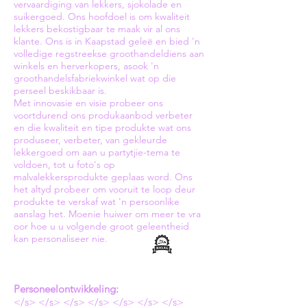
vervaardiging van lekkers, sjokolade en
suikergoed. Ons hoofdoel is om kwaliteit
lekkers bekostigbaar te maak vir al ons
klante. Ons is in Kaapstad geleë en bied 'n
volledige regstreekse groothandeldiens aan
winkels en herverkopers, asook 'n
groothandelsfabriekwinkel wat op die
perseel beskikbaar is.
Met innovasie en visie probeer ons
voortdurend ons produkaanbod verbeter
en die kwaliteit en tipe produkte wat ons
produseer, verbeter, van gekleurde
lekkergoed om aan u partytjie-tema te
voldoen, tot u foto's op
malvalekkersprodukte geplaas word. Ons
het altyd probeer om vooruit te loop deur
produkte te verskaf wat 'n persoonlike
aanslag het. Moenie huiwer om meer te vra
oor hoe u u volgende groot geleentheid
kan personaliseer nie.
Personeelontwikkeling:
</s> </s> </s> </s> </s> </s> </s>