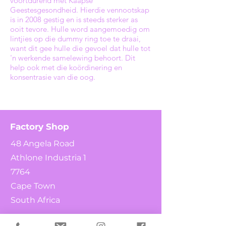
voortdurend met Kaapse
Geestesgesondheid. Hierdie vennootskap
is in 2008 gestig en is steeds sterker as
ooit tevore. Hulle word aangemoedig om
lintjies op die dummy ring toe te draai,
want dit gee hulle die gevoel dat hulle tot
'n werkende samelewing behoort. Dit
help ook met die koördinering en
konsentrasie van die oog.
Factory Shop
48 Angela Road
Athlone Industria 1
7764
Cape Town
South Africa